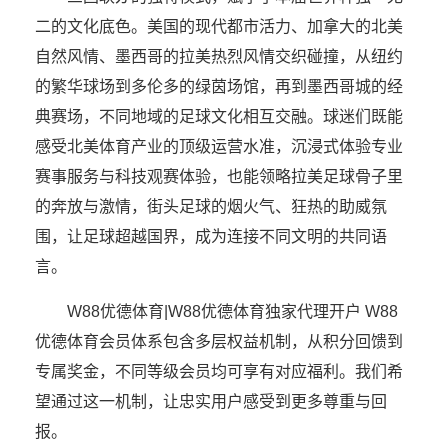
二的文化底色。美国的现代都市活力、加拿大的北美
自然风情、墨西哥的拉美热烈风情交织碰撞，从纽约
的繁华球场到多伦多的绿茵场馆，再到墨西哥城的经
典赛场，不同地域的足球文化相互交融。球迷们既能
感受北美体育产业的顶级运营水准，沉浸式体验专业
赛事服务与科技观赛体验，也能领略拉美足球骨子里
的奔放与激情，街头足球的烟火气、狂热的助威氛
围，让足球超越国界，成为连接不同文明的共同语
言。
W88优德体育|W88优德体育独家代理开户 W88
优德体育会员体系包含多层权益机制，从积分回馈到
专属奖金，不同等级会员均可享有对应福利。我们希
望通过这一机制，让忠实用户感受到更多尊重与回
报。