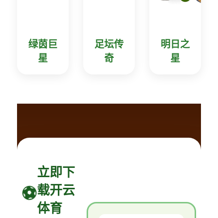
绿茵巨
足坛传
明日之
星
奇
星
立即下
载开云
体育